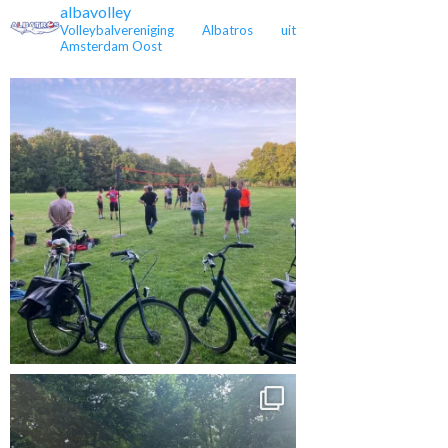
albavolley
Volleybalvereniging Albatros uit
Amsterdam Oost