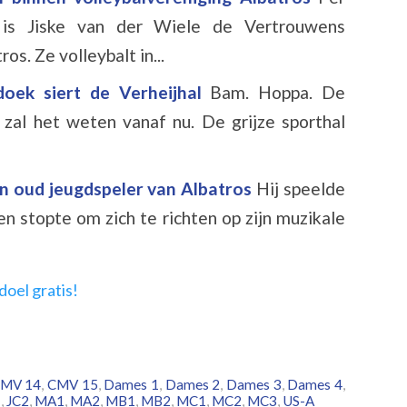
 is Jiske van der Wiele de Vertrouwens
s. Ze volleybalt in...
oek siert de Verheijhal
Bam. Hoppa. De
 zal het weten vanaf nu. De grijze sporthal
an oud jeugdspeler van Albatros
Hij speelde
en stopte om zich te richten op zijn muzikale
MV 14
,
CMV 15
,
Dames 1
,
Dames 2
,
Dames 3
,
Dames 4
,
1
,
JC2
,
MA1
,
MA2
,
MB1
,
MB2
,
MC1
,
MC2
,
MC3
,
US-A