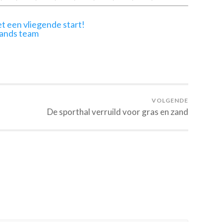
t een vliegende start!
lands team
VOLGENDE
De sporthal verruild voor gras en zand