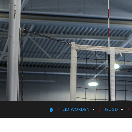
🏠
LID WORDEN
JEUGD