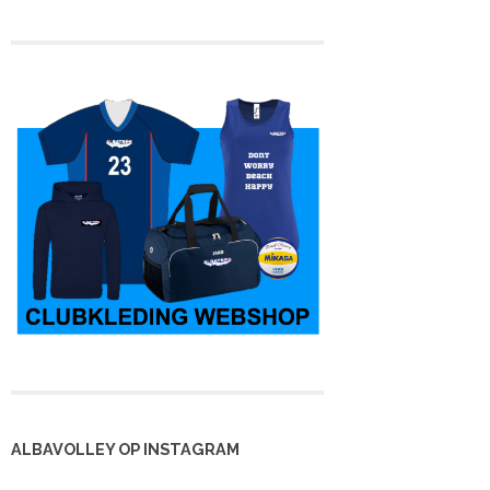
 kampioen en
Heren 3 is kampioen,
Eveline stopt na 36
rug in de 4e
maar nu in de tweede
jaar met spelen
lasse
klasse
ALBAVOLLEY OP INSTAGRAM