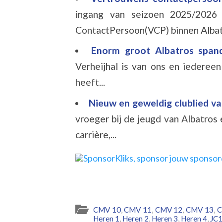
ingang van seizoen 2025/2026
ContactPersoon(VCP) binnen Albatro
Enorm groot Albatros spand
Verheijhal is van ons en iedereen
heeft...
Nieuw en geweldig clublied v
vroeger bij de jeugd van Albatros 
carrière,...
CMV 10
,
CMV 11
,
CMV 12
,
CMV 13
,
C
Heren 1
,
Heren 2
,
Heren 3
,
Heren 4
,
JC