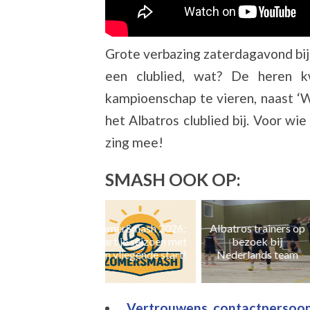
Grote verbazing zaterdagavond bij
een clublied, wat? De heren 
kampioenschap te vieren, naast ‘
het Albatros clublied bij. Voor wi
zing mee!
SMASH OOK OP:
ZomerSmash 2026:
Albatros trainers op
Naast zaal- ook 
Start je seizoen met
bezoek bij
en grasvolleyb
een vliegende start!
Nederlands team
Vertrouwens contactpersoon