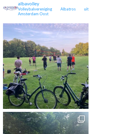
albavolley
Volleybalvereniging Albatros uit
Amsterdam Oost