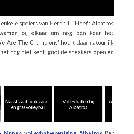
 enkele spelers van Heren 1. “Heeft Albatros
kwamen bij elkaar om nog één keer het
We Are The Champions’ hoort daar natuurlijk
e het nog niet kent, gooi de speakers open en
Heren 5
zand-
Volleyballen bij
Albatros CMV 4 en
weer te
al
Albatros
10 kampioen
k
 binnen volleybalvereniging Albatros
Per