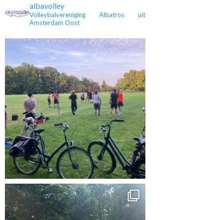
albavolley
Volleybalvereniging Albatros uit
Amsterdam Oost