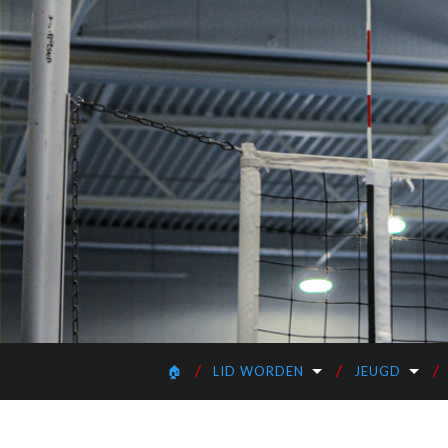
🏠
LID WORDEN
JEUGD