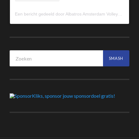
Een bericht gedeeld door Albatros Amsterdam Volleybal (@albavolley)