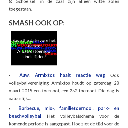
Ø Schoeisel: in de zaal zijn alleen witte zolen
toegestaan.
SMASH OOK OP:
Save the date voor het
T
eerste
le
Albatrostoernooi
sinds tijden!
Auw, Armixtos haalt reactie weg
Ook
volleybalvereniging Armixtos houdt op zaterdag 28
maart 2015 een toernooi, een 2×2 toernooi. Die dag is
natuurlijk...
Barbecue, mix-, familietoernooi, park- en
beachvolleybal
Het volleybalschema voor de
komende periode is aangepast. Hoe ziet de tijd voor de