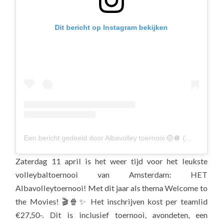
Dit bericht op Instagram bekijken
Een bericht gedeeld door Albavolley toernooi 🏐🪩 (@albavolleytoernooi26)
Zaterdag 11 april is het weer tijd voor het leukste
volleybaltoernooi van Amsterdam: HET
Albavolleytoernooi! Met dit jaar als thema Welcome to
the Movies! 🎬🍿✨️ Het inschrijven kost per teamlid
€27,50-. Dit is inclusief toernooi, avondeten, een