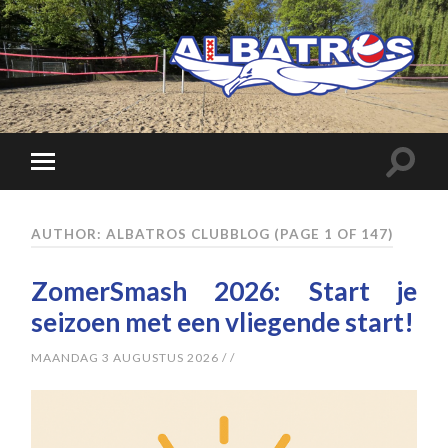
AUTHOR: ALBATROS CLUBBLOG
(PAGE 1 OF 147)
ZomerSmash 2026: Start je
seizoen met een vliegende start!
MAANDAG 3 AUGUSTUS 2026
/
/