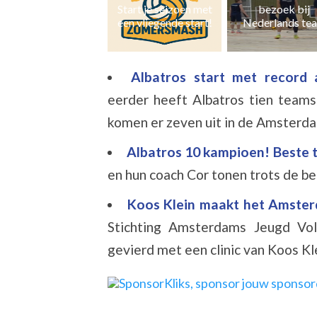
Naast zaal- ook 
Start je seizoen met
bezoek bij
en grasvolleyb
een vliegende start!
Nederlands team
Albatros start met record
eerder heeft Albatros tien teams
komen er zeven uit in de Amsterda
Albatros 10 kampioen! Beste 
en hun coach Cor tonen trots de be
Koos Klein maakt het Amsterd
Stichting Amsterdams Jeugd Vol
gevierd met een clinic van Koos Klei