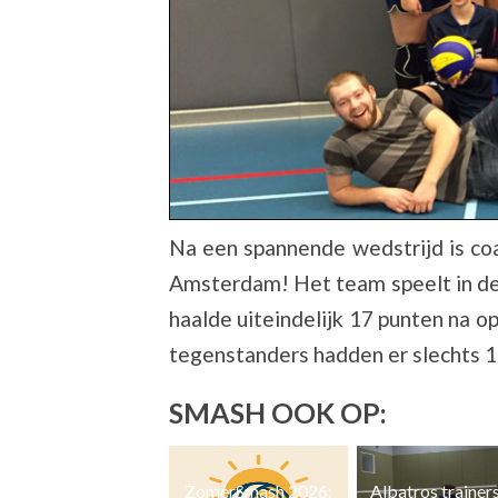
Na een spannende wedstrijd is c
Amsterdam! Het team speelt in de
haalde uiteindelijk 17 punten na o
tegenstanders hadden er slechts 12
SMASH OOK OP:
ZomerSmash 2026:
Albatros trainers op