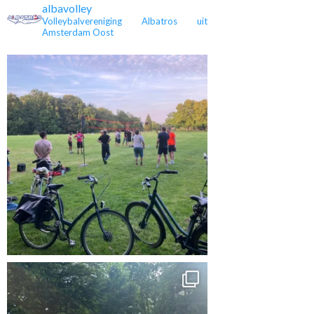
Eveline stopt na 36
albavolley
rug in de 4e
maar nu in de tweede
jaar met spelen
Volleybalvereniging Albatros uit
lasse
klasse
Amsterdam Oost