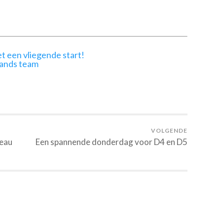
t een vliegende start!
lands team
VOLGENDE
eau
Een spannende donderdag voor D4 en D5