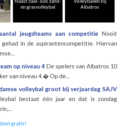
zand-
Volleyballen bij
Albatros CMV 4 en
weer te
al
Albatros
10 kampioen
k
 aantal jeugdteams aan competitie
Nooit
 gehad in de aspirantencompetitie. Hiervan
mse...
team op niveau 4
De spelers van Albatros 10
ker van niveau 4.� Op de...
amse volleybal groot bij verjaardag SAJV
leybal bestaat één jaar en dat is zondag
n,...