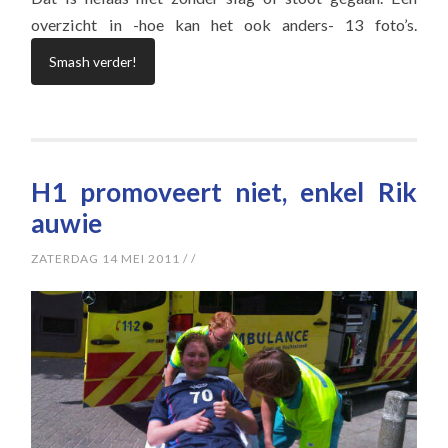
overzicht in -hoe kan het ook anders- 13 foto’s.
Smash verder!
H1 promoveert niet, enkel Rik
auwie
ZATERDAG 14 MEI 2011
/
/