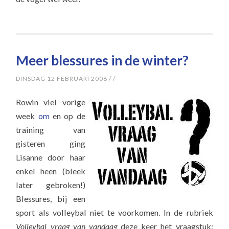
Meer blessures in de winter?
DINSDAG 12 FEBRUARI 2008
/
/
Rowin viel vorige
week
om
en op de
training van
gisteren ging
Lisanne door haar
enkel heen (bleek
later gebroken!)
Blessures, bij een
sport als volleybal niet te voorkomen. In de rubriek
Volleybal vraag van vandaag
deze keer het vraagstuk: