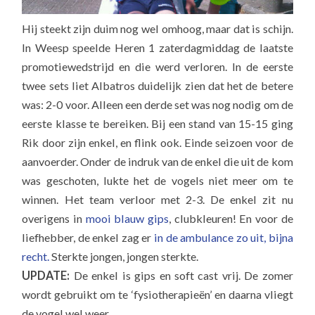
Hij steekt zijn duim nog wel omhoog, maar dat is schijn.
In Weesp speelde Heren 1 zaterdagmiddag de laatste
promotiewedstrijd en die werd verloren. In de eerste
twee sets liet Albatros duidelijk zien dat het de betere
was: 2-0 voor. Alleen een derde set was nog nodig om de
eerste klasse te bereiken. Bij een stand van 15-15 ging
Rik door zijn enkel, en flink ook. Einde seizoen voor de
aanvoerder. Onder de indruk van de enkel die uit de kom
was geschoten, lukte het de vogels niet meer om te
winnen. Het team verloor met 2-3. De enkel zit nu
overigens in
mooi blauw gips
, clubkleuren! En voor de
liefhebber, de enkel zag er
in de ambulance zo uit, bijna
recht.
Sterkte jongen, jongen sterkte.
UPDATE:
De enkel is gips en soft cast vrij. De zomer
wordt gebruikt om te ‘fysiotherapieën’ en daarna vliegt
de vogel wel weer.