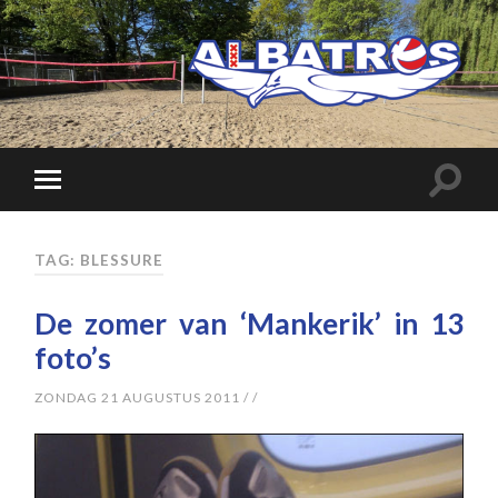
TAG: BLESSURE
De zomer van ‘Mankerik’ in 13
foto’s
ZONDAG 21 AUGUSTUS 2011
/
/