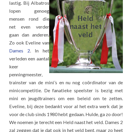
lastig. Bij Albatros
lopen genoeg
mensen rond die
net even verder
gaan dan anderen.
Zo ook Eveline van
Dames 2
. In het
verleden een aantal
keer
penningmeester,
trainster van de mini’s en nu nog coördinator van de
minicompetitie. De fanatieke speelster is bezig met
mini en jeugdtrainers om een beleid om te zetten.
Eveline, bij deze bedankt voor al het extra werk dat je
voor de club sinds 1980 hebt gedaan. Hulde, ga zo door!
We noemen je terecht een Held naast het veld. Dames 2
zal zeggen dat je dat ook in het veld bent, maar zo heet