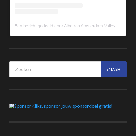
Een bericht gedeeld door Albatros Amsterdam Volleybal (@albavolley)