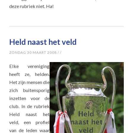
deze rubriek niet. Ha!
Held naast het veld
ZONDAG 30 MAART 2008
/
/
Elke vereniging
heeft ze, helden.
Het zijn mensen die
zich buitensporig
inzetten voor de
club. In de rubriek
Held naast het
veld, een profiel
van de leden waar