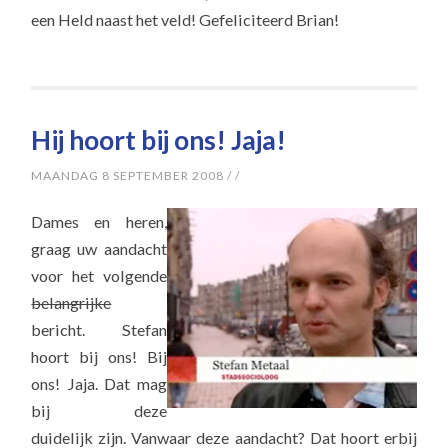
een Held naast het veld! Gefeliciteerd Brian!
Hij hoort bij ons! Jaja!
MAANDAG 8 SEPTEMBER 2008
/
/
Dames en heren,
graag uw aandacht
voor het volgende
belangrijke
bericht. Stefan
hoort bij ons! Bij
ons! Jaja. Dat mag
bij deze
duidelijk zijn. Vanwaar deze aandacht? Dat hoort erbij