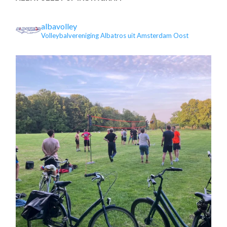
albavolley
Volleybalvereniging Albatros uit Amsterdam Oost