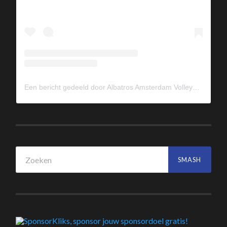
Een bericht gedeeld door Albatros Amsterdam Volleybal (@albavolley)