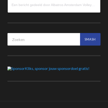
Een bericht gedeeld door Albatros Amsterdam Volleybal (@albavolley)