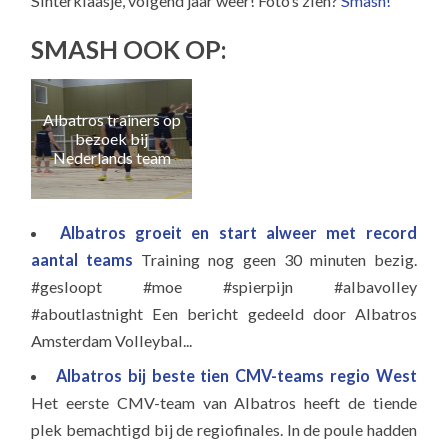
Sinterklaasje, volgend jaar weer! Foto’s zien?
Smash!
SMASH OOK OP:
Albatros trainers op
Naa
bezoek bij
e
Nederlands team
Albatros groeit en start alweer met record
aantal teams
Training nog geen 30 minuten bezig.
#gesloopt #moe #spierpijn #albavolley
#aboutlastnight Een bericht gedeeld door Albatros
Amsterdam Volleybal...
Albatros bij beste tien CMV-teams regio West
Het eerste CMV-team van Albatros heeft de tiende
plek bemachtigd bij de regiofinales. In de poule hadden