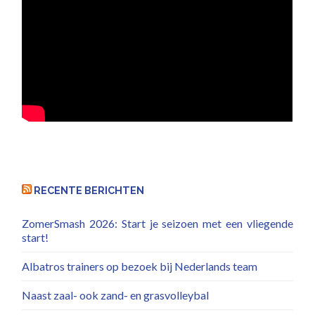
RECENTE BERICHTEN
ZomerSmash 2026: Start je seizoen met een vliegende
start!
Albatros trainers op bezoek bij Nederlands team
Naast zaal- ook zand- en grasvolleybal