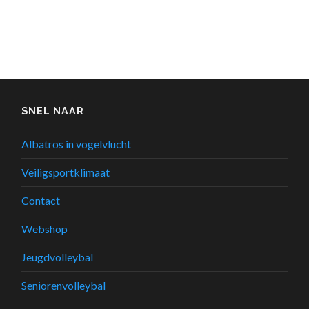
SNEL NAAR
Albatros in vogelvlucht
Veiligsportklimaat
Contact
Webshop
Jeugdvolleybal
Seniorenvolleybal