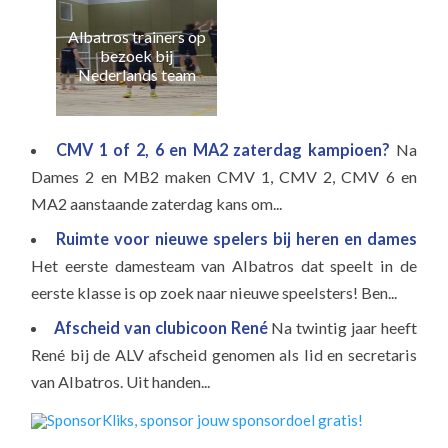
Albatros trainers op
Naa
bezoek bij
e
Nederlands team
CMV 1 of 2, 6 en MA2 zaterdag kampioen?
Na
Dames 2 en MB2 maken CMV 1, CMV 2, CMV 6 en
MA2 aanstaande zaterdag kans om...
Ruimte voor nieuwe spelers bij heren en dames
Het eerste damesteam van Albatros dat speelt in de
eerste klasse is op zoek naar nieuwe speelsters! Ben...
Afscheid van clubicoon René
Na twintig jaar heeft
René bij de ALV afscheid genomen als lid en secretaris
van Albatros. Uit handen...