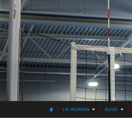
🏠
LID WORDEN
JEUGD