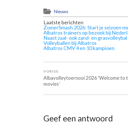
Nieuws
Laatste berichten
ZomerSmash 2026: Start je seizoen me
Albatros trainers op bezoek bij Neder
Naast zaal- ook zand- en grasvolleybal
Volleyballen bij Albatros
Albatros CMV 4 en 10 kampioen
VORIGE
Albavolleytoernooi 2026 ‘Welcome to 
movies’
Geef een antwoord