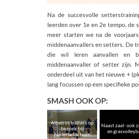
Na de succesvolle setterstraini
leerden over 1e en 2e tempo, de 
meer starten we na de voorjaars
middenaanvallers en setters. De tr
die wil leren aanvallen en b
middenaanvaller of setter zijn. 
onderdeel uit van het nieuwe + (p
lang focussen op een specifieke pos
SMASH OOK OP:
ZomerSmash 2026:
Albatros trainers op
Naast zaal- ook 
Start je seizoen met
bezoek bij
en grasvolleyb
een vliegende start!
Nederlands team