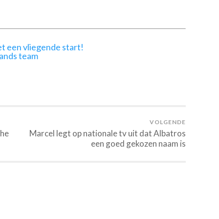
t een vliegende start!
lands team
VOLGENDE
the
Marcel legt op nationale tv uit dat Albatros
een goed gekozen naam is