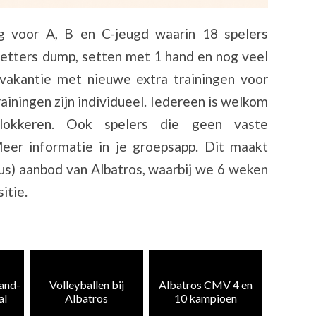
ng voor A, B en C-jeugd waarin 18 spelers
setters dump, setten met 1 hand en nog veel
vakantie met nieuwe extra trainingen voor
ainingen zijn individueel. Iedereen is welkom
lokkeren. Ook spelers die geen vaste
Meer informatie in je groepsapp. Dit maakt
lus) aanbod van Albatros, waarbij we 6 weken
itie.
Heren 5
zand-
Volleyballen bij
Albatros CMV 4 en
weer te
al
Albatros
10 kampioen
k