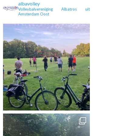
albavolley
Volleybalvereniging Albatros uit
Amsterdam Oost
 kampioen en
Heren 3 is kampioen,
Eveline stopt na 36
rug in de 4e
maar nu in de tweede
jaar met spelen
lasse
klasse