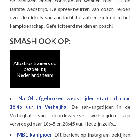
de zenuwen onder controle en wonnen met 3-1 de
laatste wedstrijd. De spreekbeurten van coach Jeroen
over de cirkels van aandacht betaalden zich uit in het
kampioenschap. Gefeliciteerd meiden en coach!
SMASH OOK OP:
Albatros trainers op
Naa
bezoek bij
e
Nederlands team
Na 34 afgebroken wedstrijden starttijd naar
18:45 uur in Verheijhal
De aanvangstijden in de
Verheijhal van doordeweekse wedstrijden zijn
vervroegd naar 18:45 en 20:45 uur. Het zijn zelfs...
MB1 kampioen
Dit bericht op Instagram bekijken