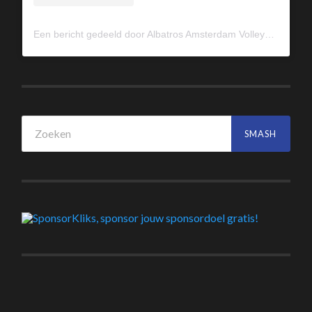
Een bericht gedeeld door Albatros Amsterdam Volleybal (@albavolley)