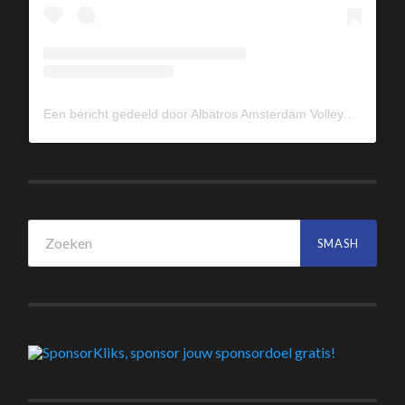
Een bericht gedeeld door Albatros Amsterdam Volleybal (@albavolley)