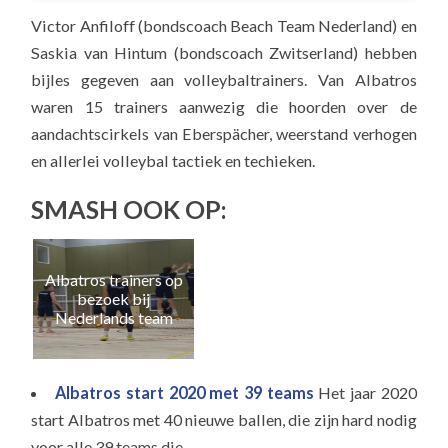
Victor Anfiloff (bondscoach Beach Team Nederland) en
Saskia van Hintum (bondscoach Zwitserland) hebben
bijles gegeven aan volleybaltrainers. Van Albatros
waren 15 trainers aanwezig die hoorden over de
aandachtscirkels van Eberspächer, weerstand verhogen
en allerlei volleybal tactiek en techieken.
SMASH OOK OP:
Albatros trainers op
Naa
bezoek bij
e
Nederlands team
Albatros start 2020 met 39 teams
Het jaar 2020
start Albatros met 40 nieuwe ballen, die zijn hard nodig
voor alle 39 teams die...