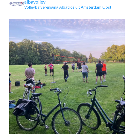
albavolley
Volleybalvereniging Albatros uit Amsterdam Oost