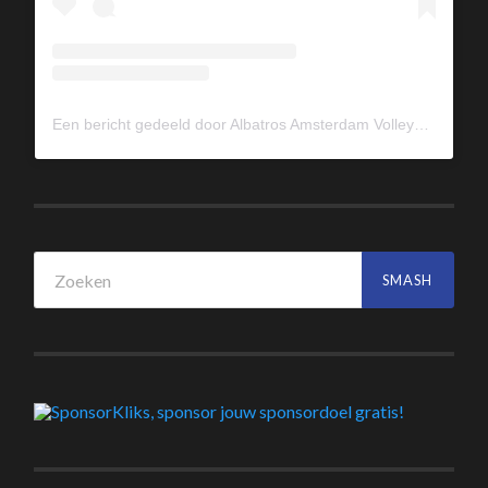
Een bericht gedeeld door Albatros Amsterdam Volleybal (@albavolley)