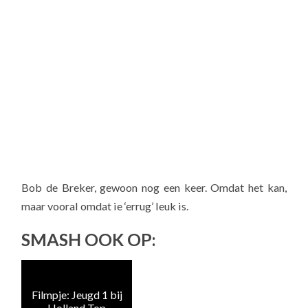
Bob de Breker, gewoon nog een keer. Omdat het kan,
maar vooral omdat ie ‘errug’ leuk is.
SMASH OOK OP:
Filmpje: Jeugd 1 bij
Fil
Holland Top
n