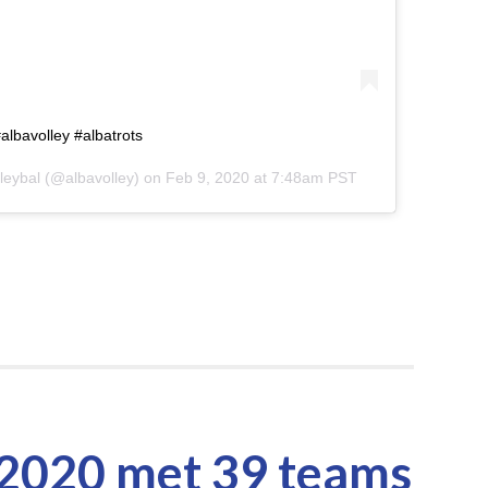
albavolley #albatrots
leybal
(@albavolley) on
Feb 9, 2020 at 7:48am PST
 2020 met 39 teams