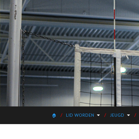
🏠
LID WORDEN
JEUGD