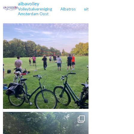
albavolley
Volleybalvereniging Albatros uit
Amsterdam Oost