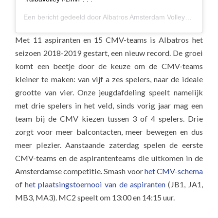
Een bericht gedeeld door
Albatros Amsterdam Volleybal
(@alba
Met 11 aspiranten en 15 CMV-teams is Albatros het
seizoen 2018-2019 gestart, een nieuw record. De groei
komt een beetje door de keuze om de CMV-teams
kleiner te maken: van vijf a zes spelers, naar de ideale
grootte van vier. Onze jeugdafdeling speelt namelijk
met drie spelers in het veld, sinds vorig jaar mag een
team bij de CMV kiezen tussen 3 of 4 spelers. Drie
zorgt voor meer balcontacten, meer bewegen en dus
meer plezier. Aanstaande zaterdag spelen de eerste
CMV-teams en de aspirantenteams die uitkomen in de
Amsterdamse competitie. Smash voor
het CMV-schema
of
het plaatsingstoernooi van de aspiranten
(JB1, JA1,
MB3, MA3). MC2 speelt om 13:00 en 14:15 uur.