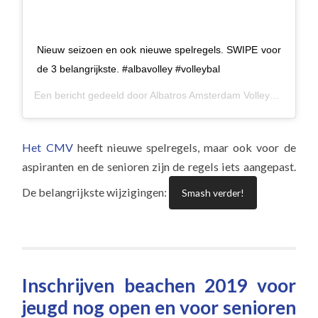
Nieuw seizoen en ook nieuwe spelregels. SWIPE voor
de 3 belangrijkste. #albavolley #volleybal
Een bericht gedeeld door
Albatros Amsterdam Volleybal
(@alba
Het CMV
heeft nieuwe spelregels, maar ook voor de
aspiranten en de senioren zijn de regels iets aangepast.
De belangrijkste wijzigingen:
Smash verder!
Inschrijven beachen 2019 voor
jeugd nog open en voor senioren