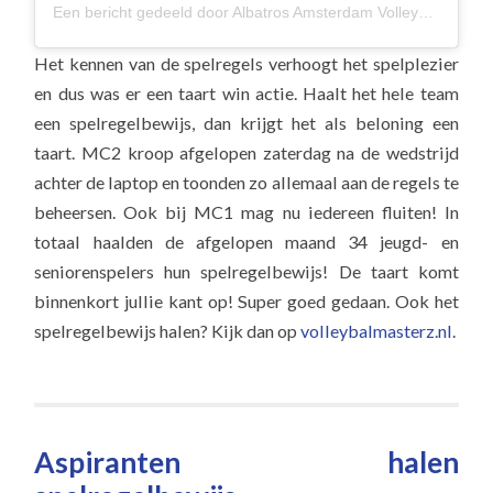
Een bericht gedeeld door
Albatros Amsterdam Volleybal
(@alba
Het kennen van de spelregels verhoogt het spelplezier
en dus was er een taart win actie. Haalt het hele team
een spelregelbewijs, dan krijgt het als beloning een
taart. MC2 kroop afgelopen zaterdag na de wedstrijd
achter de laptop en toonden zo allemaal aan de regels te
beheersen. Ook bij MC1 mag nu iedereen fluiten! In
totaal haalden de afgelopen maand 34 jeugd- en
seniorenspelers hun spelregelbewijs! De taart komt
binnenkort jullie kant op! Super goed gedaan. Ook het
spelregelbewijs halen? Kijk dan op
volleybalmasterz.nl
.
Aspiranten halen