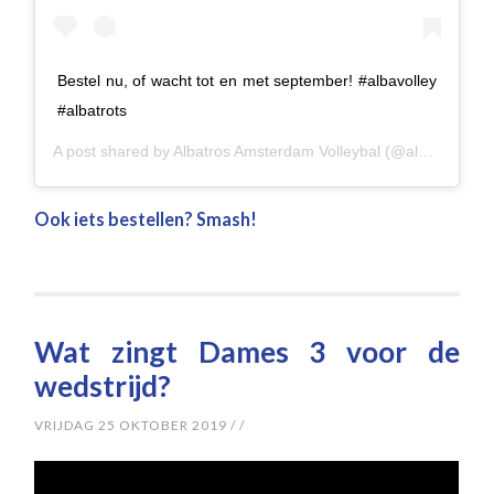
Bestel nu, of wacht tot en met september! #albavolley
#albatrots
A post shared by
Albatros Amsterdam Volleybal
(@albavolley) on
Ook iets bestellen? Smash!
Wat zingt Dames 3 voor de
wedstrijd?
VRIJDAG 25 OKTOBER 2019
/
/