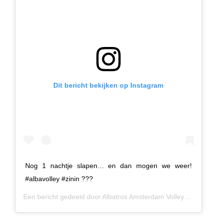
Dit bericht bekijken op Instagram
Nog 1 nachtje slapen… en dan mogen we weer!
#albavolley #zinin ???
Een bericht gedeeld door
Albatros Amsterdam Volleybal
(@alba