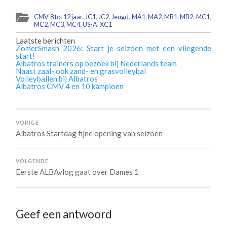
CMV 8 tot 12 jaar
,
JC1
,
JC2
,
Jeugd
,
MA1
,
MA2
,
MB1
,
MB2
,
MC1
,
MC2
,
MC3
,
MC4
,
US-A
,
XC1
Laatste berichten
ZomerSmash 2026: Start je seizoen met een vliegende
start!
Albatros trainers op bezoek bij Nederlands team
Naast zaal- ook zand- en grasvolleybal
Volleyballen bij Albatros
Albatros CMV 4 en 10 kampioen
VORIGE
Albatros Startdag fijne opening van seizoen
VOLGENDE
Eerste ALBAvlog gaat over Dames 1
Geef een antwoord