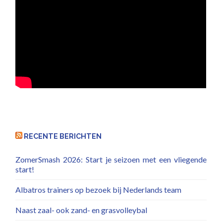
RECENTE BERICHTEN
ZomerSmash 2026: Start je seizoen met een vliegende
start!
Albatros trainers op bezoek bij Nederlands team
Naast zaal- ook zand- en grasvolleybal