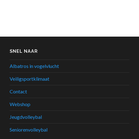
SNEL NAAR
Albatros in vogelvlucht
Veiligsportklimaat
Contact
Webshop
Jeugdvolleybal
Seniorenvolleybal