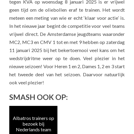
tegen KVA op woensdag 8 januari 2025 is er vrijwel
geen tijd om de oliebollen eraf te trainen. Het wordt
meteen een meting van wie er echt ‘klaar voor actie’ is.
In het nieuwe jaar begint de competitie voor veel teams
vrijwel direct. De Amsterdamse jeugdteams waaronder
MC2, MC3 en CMV 1 tot en met 9 hebben op zaterdag
11 januari 2025 bij het bekertoernooi veel kans om het
wedstrijdritme weer op te doen. Veel plezier in het
nieuwe seizoen! Voor Heren 1 en 2, Dames 1, 2 en 3 start
het tweede deel van het seizoen. Daarvoor natuurlijk
ook veel plezier!
SMASH OOK OP:
Albatros trainers op
Naa
bezoek bij
e
Nederlands team