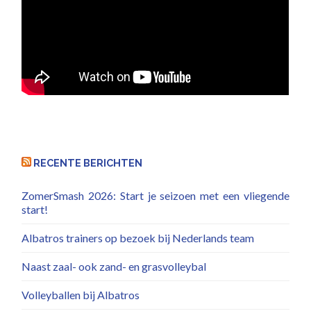
RECENTE BERICHTEN
ZomerSmash 2026: Start je seizoen met een vliegende
start!
Albatros trainers op bezoek bij Nederlands team
Naast zaal- ook zand- en grasvolleybal
Volleyballen bij Albatros