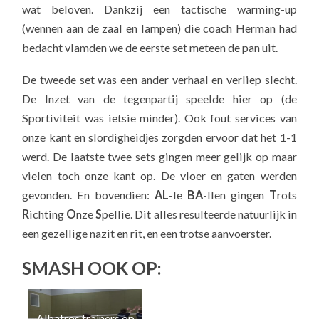
wat beloven. Dankzij een tactische warming-up
(wennen aan de zaal en lampen) die coach Herman had
bedacht vlamden we de eerste set meteen de pan uit.
De tweede set was een ander verhaal en verliep slecht.
De Inzet van de tegenpartij speelde hier op (de
Sportiviteit was ietsie minder). Ook fout services van
onze kant en slordigheidjes zorgden ervoor dat het 1-1
werd. De laatste twee sets gingen meer gelijk op maar
vielen toch onze kant op. De vloer en gaten werden
gevonden. En bovendien:
AL
-le
BA
-llen gingen
T
rots
R
ichting
O
nze
S
pellie. Dit alles resulteerde natuurlijk in
een gezellige nazit en rit, en een trotse aanvoerster.
SMASH OOK OP:
Albatros trainers op