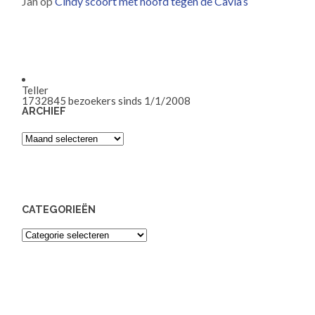
Jan
op
Cindy scoort met hoofd tegen de Cavia’s
Teller
1732845
bezoekers sinds 1/1/2008
ARCHIEF
Archief
CATEGORIEËN
Categorieën