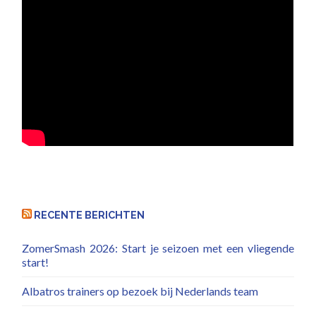
RECENTE BERICHTEN
ZomerSmash 2026: Start je seizoen met een vliegende
start!
Albatros trainers op bezoek bij Nederlands team