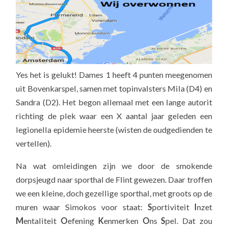
Yes het is gelukt! Dames 1 heeft 4 punten meegenomen
uit Bovenkarspel, samen met topinvalsters Mila (D4) en
Sandra (D2). Het begon allemaal met een lange autorit
richting de plek waar een X aantal jaar geleden een
legionella epidemie heerste (wisten de oudgedienden te
vertellen).
Na wat omleidingen zijn we door de smokende
dorpsjeugd naar sporthal de Flint gewezen. Daar troffen
we een kleine, doch gezellige sporthal, met groots op de
muren waar Simokos voor staat:
S
portiviteit
I
nzet
M
entaliteit
O
efening
K
enmerken
O
ns
S
pel. Dat zou