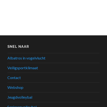
SNEL NAAR
Albatros in vogelvlucht
Veiligsportklimaat
Contact
Webshop
Jeugdvolleybal
Seniorenvolleybal