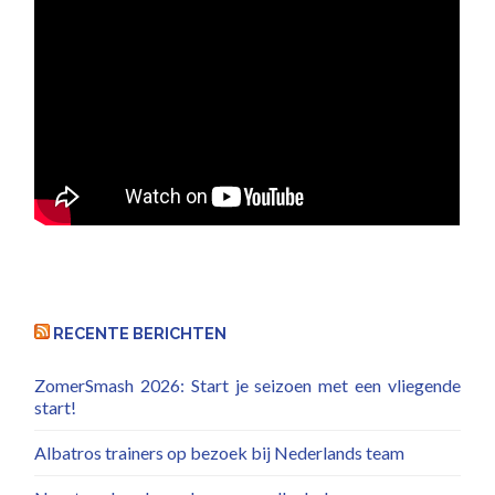
RECENTE BERICHTEN
ZomerSmash 2026: Start je seizoen met een vliegende
start!
Albatros trainers op bezoek bij Nederlands team