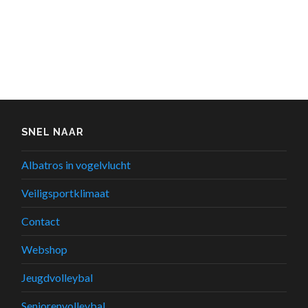
SNEL NAAR
Albatros in vogelvlucht
Veiligsportklimaat
Contact
Webshop
Jeugdvolleybal
Seniorenvolleybal