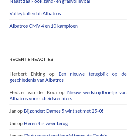
Naast zaal- ook zand- en grasvolleybal
Volleyballen bij Albatros
Albatros CMV 4 en 10 kampioen
RECENTE REACTIES
Herbert Ehlting
op
Een nieuwe terugblik op de
geschiedenis van Albatros
Hedzer van der Kooi
op
Nieuw wedstrijdbriefje van
Albatros voor scheidsrechters
Jan
op
Bijzonder: Dames 5 wint set met 25-0!
Jan
op
Heren 4 is weer terug
Jan
op
Cindy scoort met hoofd tegen de Cavia’s