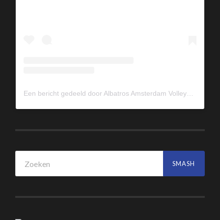
Een bericht gedeeld door Albatros Amsterdam Volleybal (@albavolley)