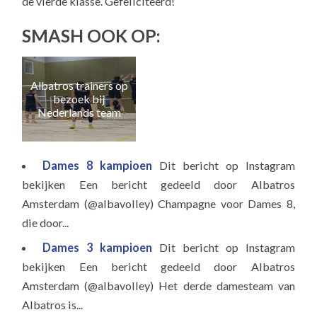
de vierde klasse. Gefeliciteerd!
SMASH OOK OP:
Albatros trainers op
Naa
bezoek bij
e
Nederlands team
Dames 8 kampioen
Dit bericht op Instagram
bekijken Een bericht gedeeld door Albatros
Amsterdam (@albavolley) Champagne voor Dames 8,
die door...
Dames 3 kampioen
Dit bericht op Instagram
bekijken Een bericht gedeeld door Albatros
Amsterdam (@albavolley) Het derde damesteam van
Albatros is...