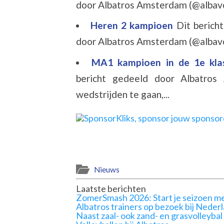
door Albatros Amsterdam (@albavo
Heren 2 kampioen
Dit berich
door Albatros Amsterdam (@albavo
MA1 kampioen in de 1e kl
bericht gedeeld door Albatro
wedstrijden te gaan,...
Nieuws
Laatste berichten
ZomerSmash 2026: Start je seizoen me
Albatros trainers op bezoek bij Neder
Naast zaal- ook zand- en grasvolleybal