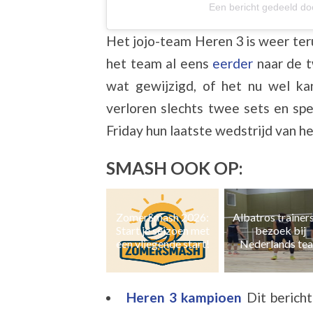
Een bericht gedeeld do
Het jojo-team Heren 3 is weer te
het team al eens
eerder
naar de t
wat gewijzigd, of het nu wel k
verloren slechts twee sets en spe
Friday hun laatste wedstrijd van h
SMASH OOK OP:
ZomerSmash 2026:
Albatros trainers op
Naast zaal- ook 
Start je seizoen met
bezoek bij
en grasvolleyb
een vliegende start!
Nederlands team
Heren 3 kampioen
Dit berich