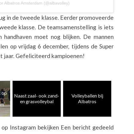
or Albatros Amsterdam (@albavolley)
rug in de tweede klasse. Eerder promoveerde
weede klasse. De teamsamenstelling is iets
an handhaven moet nog blijken. De mannen
len op vrijdag 6 december, tijdens de Super
et jaar. Gefeliciteerd kampioenen!
Heren 5
zand-
Volleyballen bij
Albatros CMV 4 en
weer te
al
Albatros
10 kampioen
k
t op Instagram bekijken Een bericht gedeeld