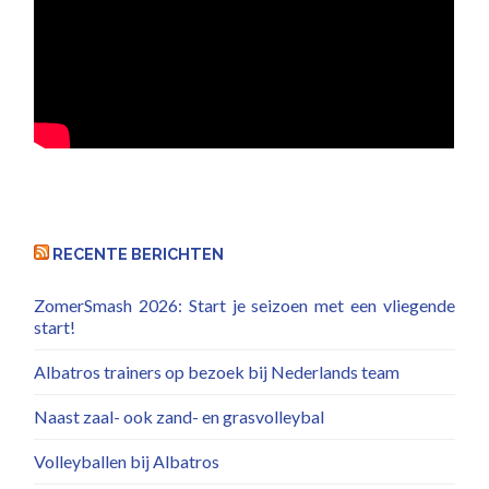
RECENTE BERICHTEN
ZomerSmash 2026: Start je seizoen met een vliegende
start!
Albatros trainers op bezoek bij Nederlands team
Naast zaal- ook zand- en grasvolleybal
Volleyballen bij Albatros