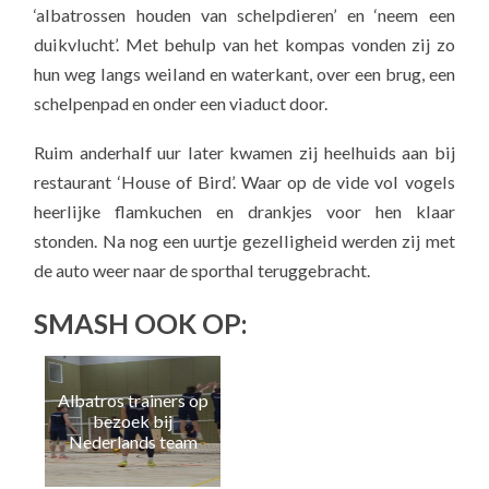
‘albatrossen houden van schelpdieren’ en ‘neem een
duikvlucht’. Met behulp van het kompas vonden zij zo
hun weg langs weiland en waterkant, over een brug, een
schelpenpad en onder een viaduct door.
Ruim anderhalf uur later kwamen zij heelhuids aan bij
restaurant ‘House of Bird’. Waar op de vide vol vogels
heerlijke flamkuchen en drankjes voor hen klaar
stonden. Na nog een uurtje gezelligheid werden zij met
de auto weer naar de sporthal teruggebracht.
SMASH OOK OP:
Albatros trainers op
Naa
bezoek bij
e
Nederlands team