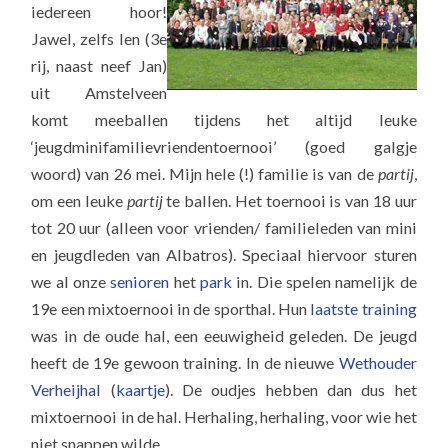
iedereen hoor!
Jawel, zelfs Ien (3e
rij, naast neef Jan)
uit Amstelveen
komt meeballen tijdens het altijd leuke
‘jeugdminifamilievriendentoernooi’ (goed galgje
woord) van 26 mei. Mijn hele (!) familie is van de
partij
,
om een leuke
partij
te ballen. Het toernooi is van 18 uur
tot 20 uur (alleen voor vrienden/ familieleden van mini
en jeugdleden van Albatros). Speciaal hiervoor sturen
we al onze
senioren
het
park
in. Die spelen namelijk de
19e een mixtoernooi in de sporthal. Hun
laatste training
was in de oude hal, een eeuwigheid geleden. De jeugd
heeft de 19e gewoon training. In de nieuwe
Wethouder
Verheijhal
(
kaartje
). De oudjes hebben dan dus het
mixtoernooi in de hal. Herhaling, herhaling, voor wie het
niet snappen wilde.