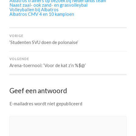
Albatros trainers op bezoek bij Nederlands team
Naast zaal- ook zand- en grasvolleybal
Volleyballen bij Albatros
Albatros CMV 4 en 10 kampioen
VORIGE
‘Studenten SVU doen de polonaise’
VOLGENDE
Arena-toernooi: ‘Voor de kat z’n %$@’
Geef een antwoord
E-mailadres wordt niet gepubliceerd