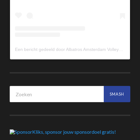
Een bericht gedeeld door Albatros Amsterdam Volleybal (@albavolley)