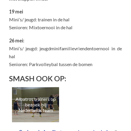
19 mei
Mini’s/ jeugd: trainen in de hal
Senioren: Mixtoernooi in de hal
26 mei:
Mini’s/ jeugd: jeugdminifamilievriendentoernooi in de
hal
Senioren: Parkvolleybal tussen de bomen
SMASH OOK OP:
Albatros trainers op
Naa
bezoek bij
e
Nederlands team