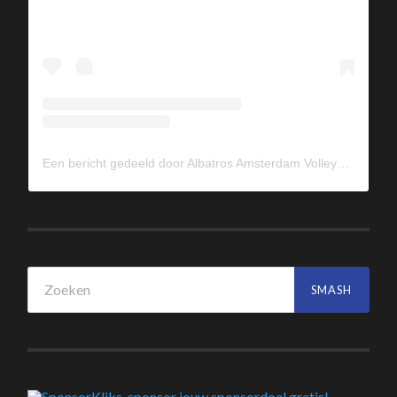
Een bericht gedeeld door Albatros Amsterdam Volleybal (@albavolley)