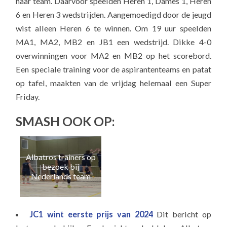
haar team. Daarvoor speelden Heren 1, Dames 1, Heren
6 en Heren 3 wedstrijden. Aangemoedigd door de jeugd
wist alleen Heren 6 te winnen. Om 19 uur speelden
MA1, MA2, MB2 en JB1 een wedstrijd. Dikke 4-0
overwinningen voor MA2 en MB2 op het scorebord.
Een speciale training voor de aspirantenteams en patat
op tafel, maakten van de vrijdag helemaal een Super
Friday.
SMASH OOK OP:
Albatros trainers op
Naa
bezoek bij
e
Nederlands team
JC1 wint eerste prijs van 2024
Dit bericht op