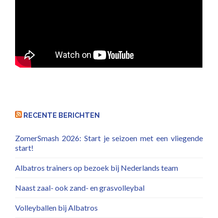
RECENTE BERICHTEN
ZomerSmash 2026: Start je seizoen met een vliegende
start!
Albatros trainers op bezoek bij Nederlands team
Naast zaal- ook zand- en grasvolleybal
Volleyballen bij Albatros