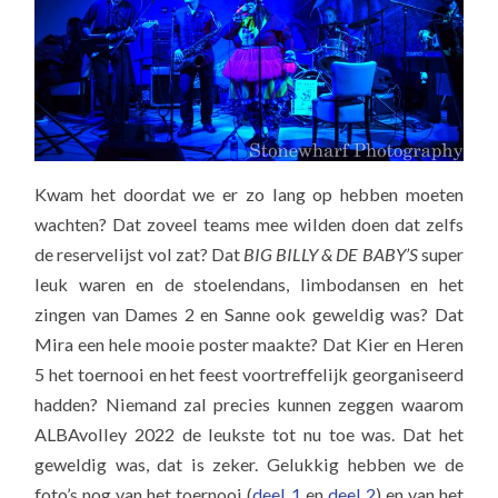
Kwam het doordat we er zo lang op hebben moeten
wachten? Dat zoveel teams mee wilden doen dat zelfs
de reservelijst vol zat? Dat
BIG BILLY & DE BABY’S
super
leuk waren en de stoelendans, limbodansen en het
zingen van Dames 2 en Sanne ook geweldig was? Dat
Mira een hele mooie poster maakte? Dat Kier en Heren
5 het toernooi en het feest voortreffelijk georganiseerd
hadden? Niemand zal precies kunnen zeggen waarom
ALBAvolley 2022 de leukste tot nu toe was. Dat het
geweldig was, dat is zeker. Gelukkig hebben we de
foto’s nog van het toernooi (
deel 1
en
deel 2
) en van het