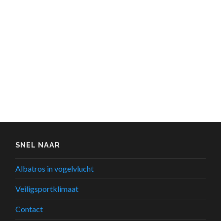
SNEL NAAR
Albatros in vogelvlucht
Veiligsportklimaat
Contact