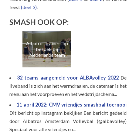
feest
(deel 3)
.
SMASH OOK OP:
Albatros trainers op
Naa
bezoek bij
e
Nederlands team
32 teams aangemeld voor ALBAvolley 2022
De
liveband is zich aan het warmdraaien, de cateraar is het
menu aan het voorproeven en het wedstrijdschema...
11 april 2022: CMV vriendjes smashballtoernooi
Dit bericht op Instagram bekijken Een bericht gedeeld
door Albatros Amsterdam Volleybal (@albavolley)
Speciaal voor alle vriendjes en...