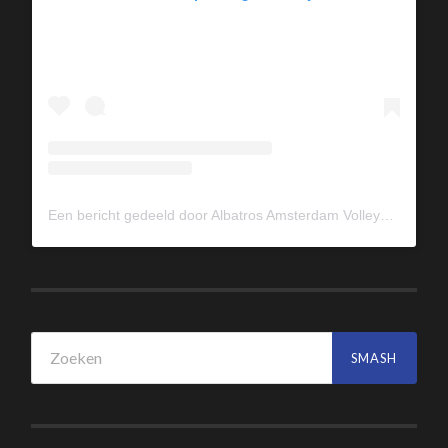
Een bericht gedeeld door Albatros Amsterdam Volleybal (@albavolley)