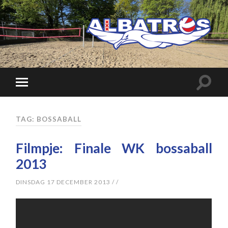
TAG: BOSSABALL
Filmpje: Finale WK bossaball
2013
DINSDAG 17 DECEMBER 2013
/
/