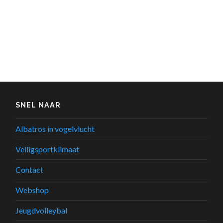
SNEL NAAR
Albatros in vogelvlucht
Veiligsportklimaat
Contact
Webshop
Jeugdvolleybal