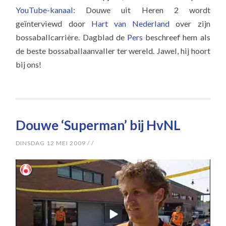
YouTube-kanaal
: Douwe uit Heren 2 wordt
geïnterviewd door
Hart van Nederland
over zijn
bossaballcarrière. Dagblad de
Pers
beschreef hem als
de beste bossaballaanvaller ter wereld. Jawel, hij hoort
bij ons!
Douwe ‘Superman’ bij HvNL
DINSDAG 12 MEI 2009
/
/