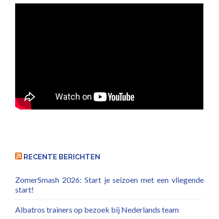
RECENTE BERICHTEN
ZomerSmash 2026: Start je seizoen met een vliegende
start!
Albatros trainers op bezoek bij Nederlands team