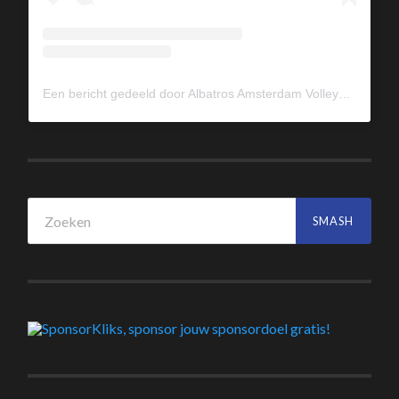
Een bericht gedeeld door Albatros Amsterdam Volleybal (@albavolley)