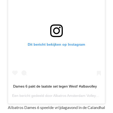
Dit bericht bekijken op Instagram
Dames 6 pakt de laatste set tegen West! #albavolley
Een bericht gedeeld door
Albatros Amsterdam Volleybal
(@alba
Albatros Dames 6 speelde vrijdagavond in de Calandhal