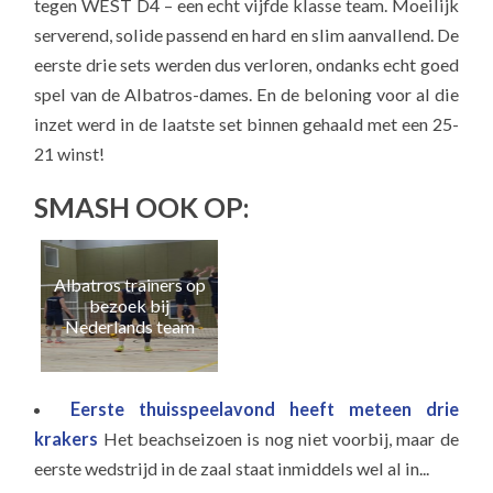
tegen WEST D4 – een echt vijfde klasse team. Moeilijk
serverend, solide passend en hard en slim aanvallend. De
eerste drie sets werden dus verloren, ondanks echt goed
spel van de Albatros-dames. En de beloning voor al die
inzet werd in de laatste set binnen gehaald met een 25-
21 winst!
SMASH OOK OP:
Albatros trainers op
Naa
bezoek bij
e
Nederlands team
Eerste thuisspeelavond heeft meteen drie
krakers
Het beachseizoen is nog niet voorbij, maar de
eerste wedstrijd in de zaal staat inmiddels wel al in...