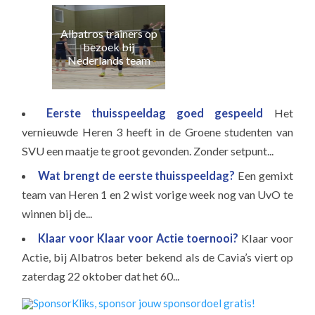
Albatros trainers op
Naa
bezoek bij
e
Nederlands team
Eerste thuisspeeldag goed gespeeld
Het
vernieuwde Heren 3 heeft in de Groene studenten van
SVU een maatje te groot gevonden. Zonder setpunt...
Wat brengt de eerste thuisspeeldag?
Een gemixt
team van Heren 1 en 2 wist vorige week nog van UvO te
winnen bij de...
Klaar voor Klaar voor Actie toernooi?
Klaar voor
Actie, bij Albatros beter bekend als de Cavia’s viert op
zaterdag 22 oktober dat het 60...