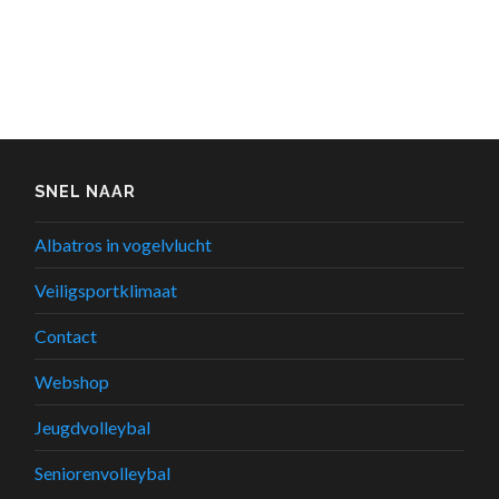
SNEL NAAR
Albatros in vogelvlucht
Veiligsportklimaat
Contact
Webshop
Jeugdvolleybal
Seniorenvolleybal