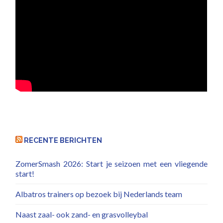
RECENTE BERICHTEN
ZomerSmash 2026: Start je seizoen met een vliegende
start!
Albatros trainers op bezoek bij Nederlands team
Naast zaal- ook zand- en grasvolleybal