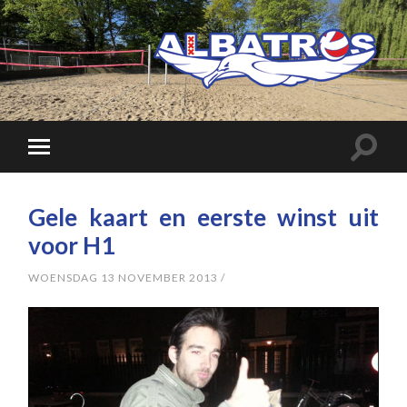
Gele kaart en eerste winst uit
voor H1
WOENSDAG 13 NOVEMBER 2013
/