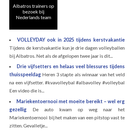
Albatros trainers op
Naa
bezoek bij
e
Nederlands team
VOLLEYDAY ook in 2025 tijdens kerstvakantie
Tijdens de kerstvakantie kun je drie dagen volleyballen
bij Albatros. Net als de afgelopen twee jaar is dit...
Drie vijfsetters en helaas veel blessures tijdens
thuisspeeldag
Heren 3 stapte als winnaar van het veld
na een vijfsetter. #kvavolleybal #albavolley #volleybal
Een video die is...
Mariekentoernooi met moeite bereikt – wel erg
gezellig
De auto kwam op weg naar het
Mariekentoernooi bij het maken van een pitstop vast te
zitten. Gevalletje...