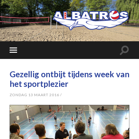
Gezellig ontbijt tijdens week van
het sportplezier
ZONDAG 13 MAART 2016
/