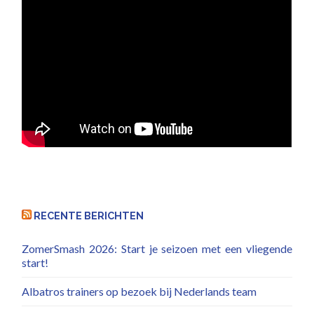
RECENTE BERICHTEN
ZomerSmash 2026: Start je seizoen met een vliegende
start!
Albatros trainers op bezoek bij Nederlands team