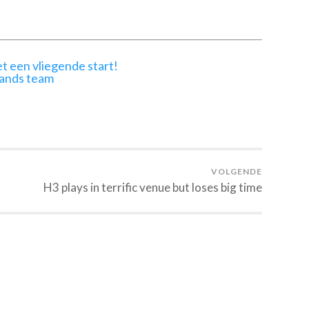
t een vliegende start!
lands team
VOLGENDE
H3 plays in terrific venue but loses big time