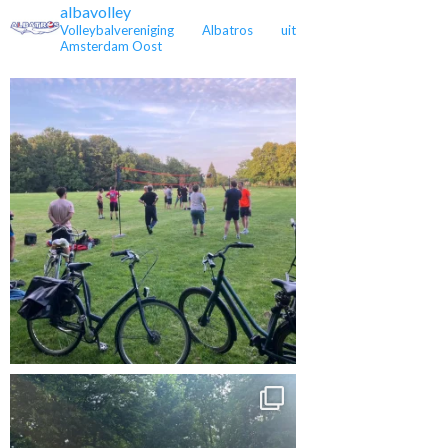
albavolley
Volleybalvereniging Albatros uit
 kampioen en
Heren 3 is kampioen,
Amsterdam Oost
Eveline stopt na 36
rug in de 4e
maar nu in de tweede
jaar met spelen
lasse
klasse