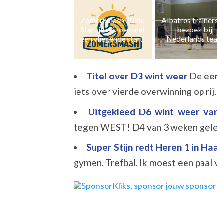
ZomerSmash 2026:
Albatros trainers op
Naast zaal- ook 
Start je seizoen met
bezoek bij
en grasvolleyb
een vliegende start!
Nederlands team
Titel over D3 wint weer
De eer
iets over vierde overwinning op rij. Z
Uitgekleed D6 wint weer v
tegen WEST! D4 van 3 weken geled
Super Stijn redt Heren 1 in H
gymen. Trefbal. Ik moest een paal v