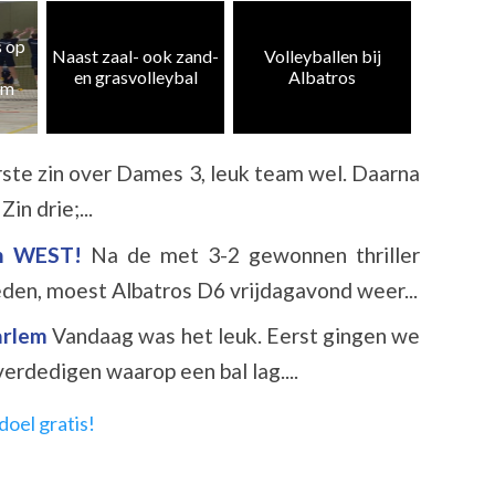
Heren 5
zand-
Volleyballen bij
Albatros CMV 4 en
weer te
al
Albatros
10 kampioen
k
ste zin over Dames 3, leuk team wel. Daarna
in drie;...
an WEST!
Na de met 3-2 gewonnen thriller
en, moest Albatros D6 vrijdagavond weer...
aarlem
Vandaag was het leuk. Eerst gingen we
erdedigen waarop een bal lag....