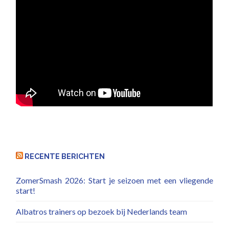
RECENTE BERICHTEN
ZomerSmash 2026: Start je seizoen met een vliegende
start!
Albatros trainers op bezoek bij Nederlands team