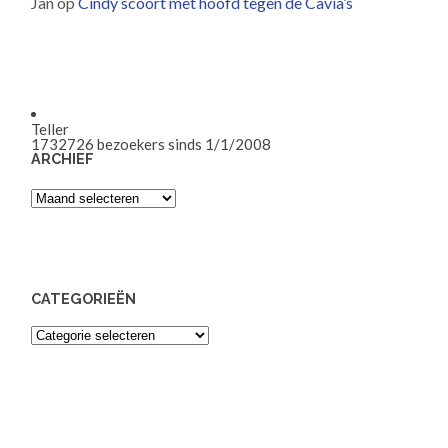
Jan
op
Cindy scoort met hoofd tegen de Cavia’s
Teller
1732726
bezoekers sinds 1/1/2008
ARCHIEF
Archief
CATEGORIEËN
Categorieën