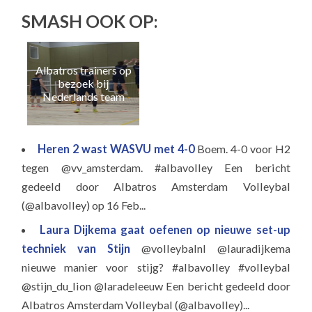
SMASH OOK OP:
Albatros trainers op
Naa
bezoek bij
e
Nederlands team
Heren 2 wast WASVU met 4-0
Boem. 4-0 voor H2
tegen @vv_amsterdam. #albavolley Een bericht
gedeeld door Albatros Amsterdam Volleybal
(@albavolley) op 16 Feb...
Laura Dijkema gaat oefenen op nieuwe set-up
techniek van Stijn
@volleybalnl @lauradijkema
nieuwe manier voor stijg? #albavolley #volleybal
@stijn_du_lion @laradeleeuw Een bericht gedeeld door
Albatros Amsterdam Volleybal (@albavolley)...