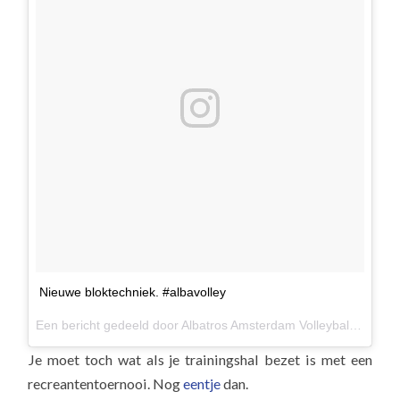
Nieuwe bloktechniek. #albavolley
Een bericht gedeeld door
Albatros Amsterdam Volleybal
(@albav
Je moet toch wat als je trainingshal bezet is met een
recreantentoernooi. Nog
eentje
dan.