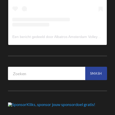
Een bericht gedeeld door Albatros Amsterdam Volleybal (@albavolley)