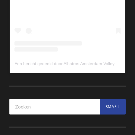
Een bericht gedeeld door Albatros Amsterdam Volleybal (@albavolley)