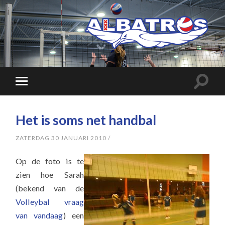
Het is soms net handbal
ZATERDAG 30 JANUARI 2010
/
Op de foto is te
zien hoe Sarah
(bekend van de
Volleybal vraag
van vandaag
) een