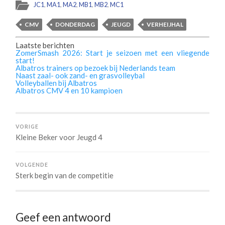
JC1
,
MA1
,
MA2
,
MB1
,
MB2
,
MC1
CMV
DONDERDAG
JEUGD
VERHEIJHAL
Laatste berichten
ZomerSmash 2026: Start je seizoen met een vliegende
start!
Albatros trainers op bezoek bij Nederlands team
Naast zaal- ook zand- en grasvolleybal
Volleyballen bij Albatros
Albatros CMV 4 en 10 kampioen
VORIGE
Kleine Beker voor Jeugd 4
VOLGENDE
Sterk begin van de competitie
Geef een antwoord