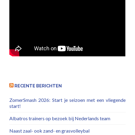
RECENTE BERICHTEN
ZomerSmash 2026: Start je seizoen met een vliegende
start!
Albatros trainers op bezoek bij Nederlands team
Naast zaal- ook zand- en grasvolleybal