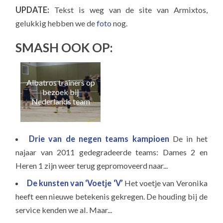
UPDATE:
Tekst is weg van de site van Armixtos,
gelukkig hebben we de
foto
nog.
SMASH OOK OP:
Albatros trainers op
Naa
bezoek bij
e
Nederlands team
Drie van de negen teams kampioen
De in het
najaar van 2011 gedegradeerde teams: Dames 2 en
Heren 1 zijn weer terug gepromoveerd naar...
De kunsten van ‘Voetje ‘V’
Het voetje van Veronika
heeft een nieuwe betekenis gekregen. De houding bij de
service kenden we al. Maar...