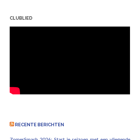
CLUBLIED
RECENTE BERICHTEN
ZomerSmash 2026: Start je seizoen met een vliegende