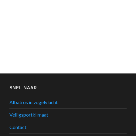
SNEL NAAR
Albatros in vogelvlucht
Veiligsportklimaat
Contact