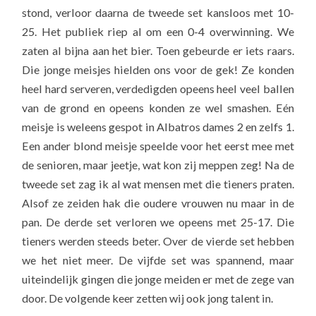
stond, verloor daarna de tweede set kansloos met 10-
25. Het publiek riep al om een 0-4 overwinning. We
zaten al bijna aan het bier. Toen gebeurde er iets raars.
Die jonge meisjes hielden ons voor de gek! Ze konden
heel hard serveren, verdedigden opeens heel veel ballen
van de grond en opeens konden ze wel smashen. Eén
meisje is weleens gespot in Albatros dames 2 en zelfs 1.
Een ander blond meisje speelde voor het eerst mee met
de senioren, maar jeetje, wat kon zij meppen zeg! Na de
tweede set zag ik al wat mensen met die tieners praten.
Alsof ze zeiden hak die oudere vrouwen nu maar in de
pan. De derde set verloren we opeens met 25-17. Die
tieners werden steeds beter. Over de vierde set hebben
we het niet meer. De vijfde set was spannend, maar
uiteindelijk gingen die jonge meiden er met de zege van
door. De volgende keer zetten wij ook jong talent in.