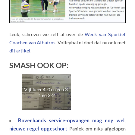
Leuk, schreven we zelf al over de
Week van Sportief
Coachen van Albatros
, Volleybal.nl doet dat nu ook met
dit artikel
.
SMASH OOK OP:
O
Vijf keer 4-0 en een 3-
tek
1 en 3-2
s
Bovenhands service-opvangen mag nog wel,
nieuwe regel opgeschort
Paniek om niks afgelopen