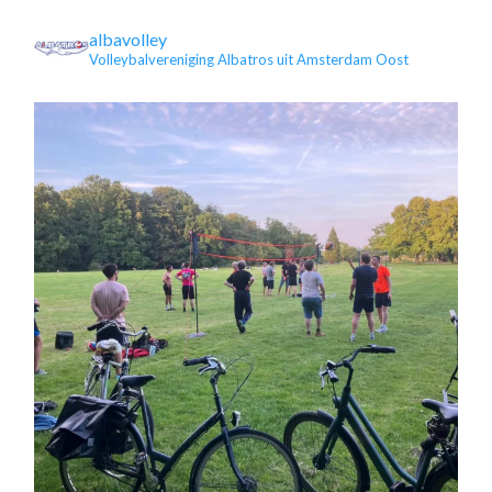
albavolley
Volleybalvereniging Albatros uit Amsterdam Oost