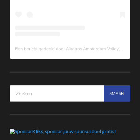
Een bericht gedeeld door Albatros Amsterdam Volleybal (@albavolley)