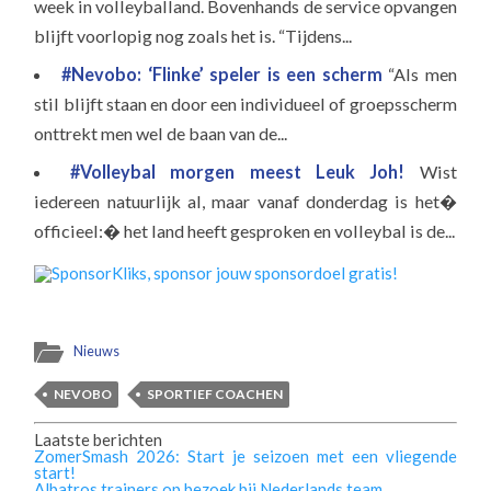
week in volleyballand. Bovenhands de service opvangen
blijft voorlopig nog zoals het is. “Tijdens...
#Nevobo: ‘Flinke’ speler is een scherm
“Als men
stil blijft staan en door een individueel of groepsscherm
onttrekt men wel de baan van de...
#Volleybal morgen meest Leuk Joh!
Wist
iedereen natuurlijk al, maar vanaf donderdag is het�
officieel:� het land heeft gesproken en volleybal is de...
Nieuws
NEVOBO
SPORTIEF COACHEN
Laatste berichten
ZomerSmash 2026: Start je seizoen met een vliegende
start!
Albatros trainers op bezoek bij Nederlands team