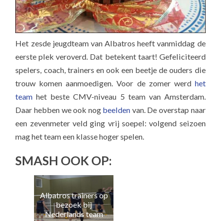
Het zesde jeugdteam van Albatros heeft vanmiddag de
eerste plek veroverd. Dat betekent taart! Gefeliciteerd
spelers, coach, trainers en ook een beetje de ouders die
trouw komen aanmoedigen. Voor de zomer werd
het
team
het beste CMV-niveau 5 team van Amsterdam.
Daar hebben we ook nog
beelden
van. De overstap naar
een zevenmeter veld ging vrij soepel: volgend seizoen
mag het team een klasse hoger spelen.
SMASH OOK OP:
Albatros trainers op
Naa
bezoek bij
e
Nederlands team