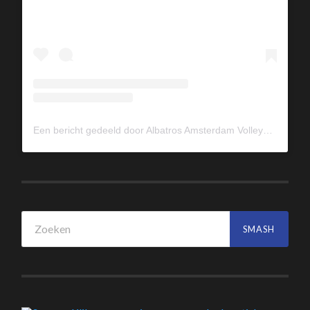
Een bericht gedeeld door Albatros Amsterdam Volleybal (@albavolley)