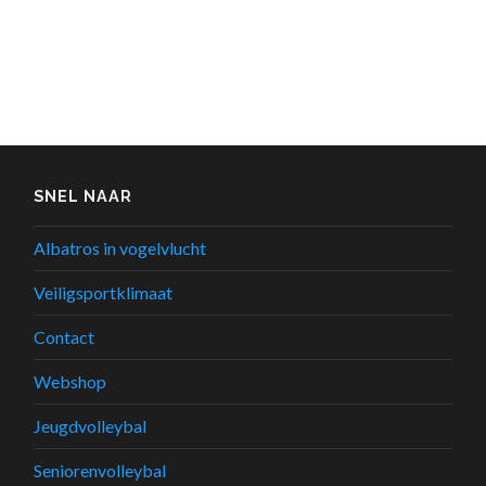
SNEL NAAR
Albatros in vogelvlucht
Veiligsportklimaat
Contact
Webshop
Jeugdvolleybal
Seniorenvolleybal