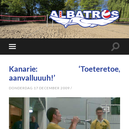
Kanarie: ‘Toeteretoe,
aanvalluuuh!’
DONDERDAG 17 DECEMBER 2009
/