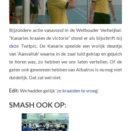
Bijzondere actie vanavond in de Wethouder Verheijhal:
“Kanaries kraaien de victorie” stond er als bijschrift bij
deze
Twitpic. De Kanarie speelde een vrolijk deuntje
van ‘Aanvalluh’ waarna in de zaal luid geklap en gejuich
te horen was, zo hebben we ons laten vertellen. Of de
gelen ook gewonnen hebben van Albatros is nu nog niet
duidelijk. Dat zal wel niet.
Edit:
We hadden gelijk ‘
ze kraaiden te vroeg
‘.
SMASH OOK OP:
Met een volle maag
Bi
wint Dames 4 van