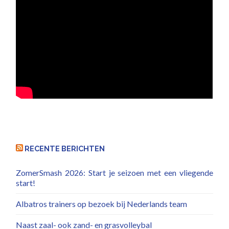
RECENTE BERICHTEN
ZomerSmash 2026: Start je seizoen met een vliegende
start!
Albatros trainers op bezoek bij Nederlands team
Naast zaal- ook zand- en grasvolleybal