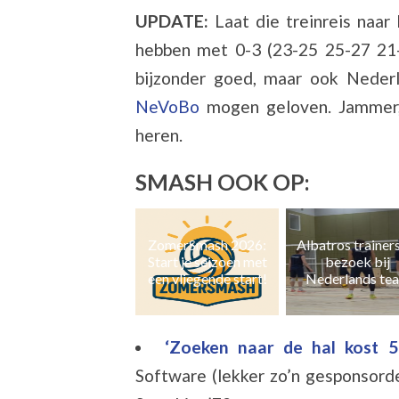
UPDATE:
Laat die treinreis naar
hebben met 0-3 (23-25 25-27 21-
bijzonder goed, maar ook Nederl
NeVoBo
mogen geloven. Jammer,
heren.
SMASH OOK OP:
ZomerSmash 2026:
Albatros trainers op
Naast zaal- ook 
Start je seizoen met
bezoek bij
en grasvolleyb
een vliegende start!
Nederlands team
‘Zoeken naar de hal kost 
Software (lekker zo’n gesponsord