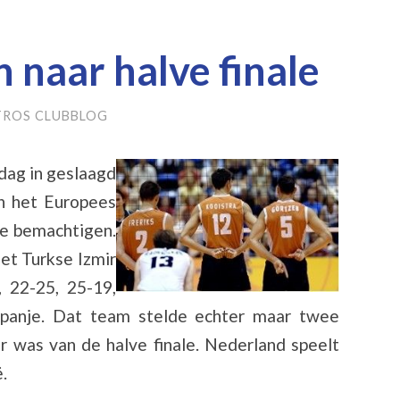
naar halve finale
TROS CLUBBLOG
dag in geslaagd
an het Europees
te bemachtigen.
et Turkse Izmir
 22-25, 25-19,
panje. Dat team stelde echter maar twee
r was van de halve finale. Nederland speelt
.