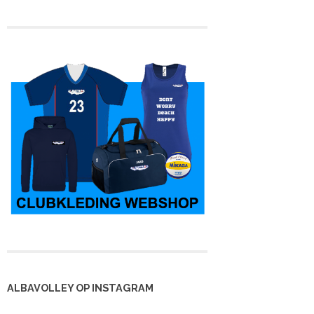
 kampioen en
Heren 3 is kampioen,
Eveline stopt na 36
rug in de 4e
maar nu in de tweede
jaar met spelen
lasse
klasse
ALBAVOLLEY OP INSTAGRAM