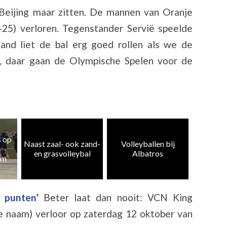
 Beijing maar zitten. De mannen van Oranje
25) verloren. Tegenstander Servië speelde
and liet de bal erg goed rollen als we de
 daar gaan de Olympische Spelen voor de
Heren 5
zand-
Volleyballen bij
Albatros CMV 4 en
weer te
al
Albatros
10 kampioen
k
5 punten’
Beter laat dan nooit: VCN King
e naam) verloor op zaterdag 12 oktober van