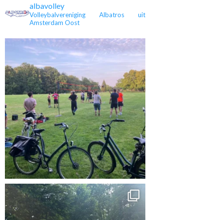
albavolley
Volleybalvereniging Albatros uit
Amsterdam Oost