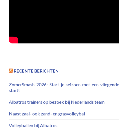
RECENTE BERICHTEN
ZomerSmash 2026: Start je seizoen met een vliegende
start!
Albatros trainers op bezoek bij Nederlands team
Naast zaal- ook zand- en grasvolleybal
Volleyballen bij Albatros