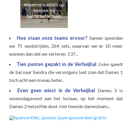
Albatros trainers op
Naa
bezoek bij
e
Nederlands team
Hoe staan onze teams ervoor?
Samen speelden
we 75 wedstrijden, 264 sets, waarvan we er 10 meer
wonnen dan dat we verloren: 137...
Tien punten gepakt in de Verheijhal
Jiske speelt
de bal naar Sandra die vervolgens laat zien dat Dames 1
toch echt een niveau beter...
Even geen winst in de Verheijhal
Dames 3 is
woensdagavond aan het inslaan, op het moment dat
Dames 2 hetzelfde doet. Het tweede damesteam...