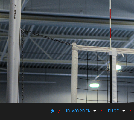
🏠
LID WORDEN
JEUGD