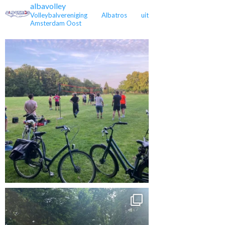
albavolley
Volleybalvereniging Albatros uit
Amsterdam Oost