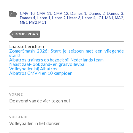
CMV 10
,
CMV 11
,
CMV 12
,
Dames 1
,
Dames 2
,
Dames 3
,
Dames 4
,
Heren 1
,
Heren 2
,
Heren 3
,
Heren 4
,
JC1
,
MA1
,
MA2
,
MB1
,
MB2
,
MC1
DONDERDAG
Laatste berichten
ZomerSmash 2026: Start je seizoen met een vliegende
start!
Albatros trainers op bezoek bij Nederlands team
Naast zaal- ook zand- en grasvolleybal
Volleyballen bij Albatros
Albatros CMV 4 en 10 kampioen
VORIGE
De avond van de vier tegen nul
VOLGENDE
Volleyballen in het donker