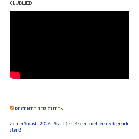
CLUBLIED
RECENTE BERICHTEN
ZomerSmash 2026: Start je seizoen met een vliegende
start!