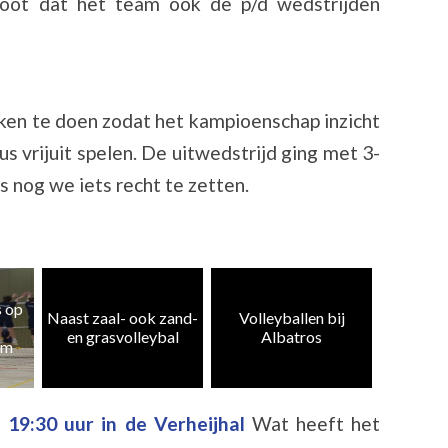
oot dat het team ook de p/d wedstrijden
en te doen zodat het kampioenschap inzicht
 dus vrijuit spelen. De uitwedstrijd ging met 3-
 nog we iets recht te zetten.
Heren 5
zand-
Volleyballen bij
Albatros CMV 4 en
weer te
al
Albatros
10 kampioen
k
19:30 uur in de Verheijhal
Wat heeft het