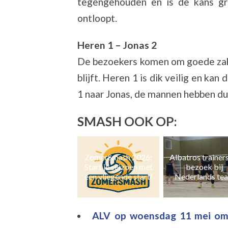
tegengehouden en is de kans gr
ontloopt.
Heren 1 – Jonas 2
De bezoekers komen om goede zak
blijft. Heren 1 is dik veilig en kan
1 naar Jonas, de mannen hebben dus
SMASH OOK OP:
ZomerSmash 2026:
Albatros trainers op
Naast zaal- ook 
Start je seizoen met
bezoek bij
en grasvolleyb
een vliegende start!
Nederlands team
ALV op woensdag 11 mei om 