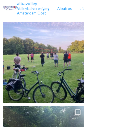
albavolley
Volleybalvereniging Albatros uit
Amsterdam Oost