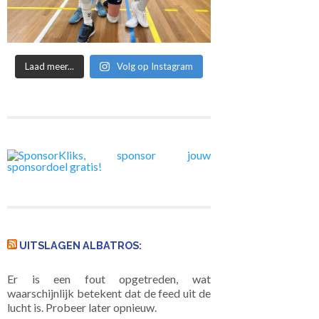
Laad meer...
Volg op Instagram
 kampioen en
Heren 3 is kampioen,
Eveline stopt na 36
rug in de 4e
maar nu in de tweede
jaar met spelen
UITSLAGEN ALBATROS:
lasse
klasse
Er is een fout opgetreden, wat
waarschijnlijk betekent dat de feed uit de
lucht is. Probeer later opnieuw.