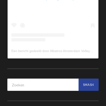
Een bericht gedeeld door Albatros Amsterdam Volleybal (@albavolley)