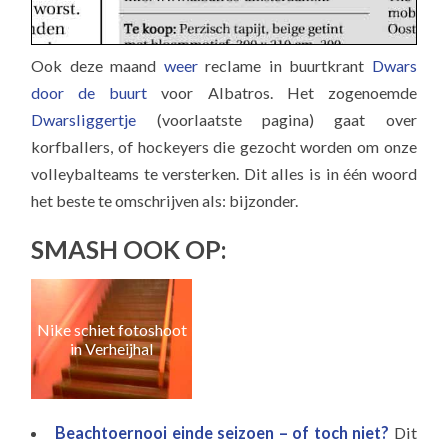
Ook deze maand
weer
reclame in buurtkrant
Dwars
door de buurt
voor Albatros. Het zogenoemde
Dwarsliggertje
(voorlaatste pagina) gaat over
korfballers, of hockeyers die gezocht worden om onze
volleybalteams te versterken. Dit alles is in één woord
het beste te omschrijven als: bijzonder.
SMASH OOK OP:
Nike schiet fotoshoot
M
in Verheijhal
Beachtoernooi einde seizoen – of toch niet?
Dit